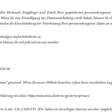
t über Herkunft, Empfänger und Zweck Ihrer gespeicherten personenbezogenen
 Wenn Sie eine Einwilligung zur Datenverarbeitung erteilt haben, können Sie di
nden die Einschränkung der Verarbeitung Ihrer personenbezogenen Daten zu v
ständigen Aufsichtsbehörde zu.
 können Sie sich jederzeit an uns wenden.
IONOS SE
os“ genannt). Wenn Sie unsere Website besuchen, erfasst Ionos verschiedene Logfi
rklärung von Ionos:
https://www.ionos.de/terms-gtc/terms-privacy
 6 Abs. 1 lit. f DSGVO. Wir haben ein berechtigtes Interesse an einer möglichs