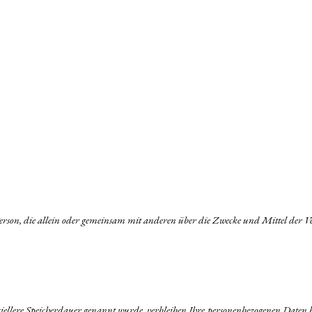
che Person, die allein oder gemeinsam mit anderen über die Zwecke und Mittel de
iellere Speicherdauer genannt wurde, verbleiben Ihre personenbezogenen Daten be